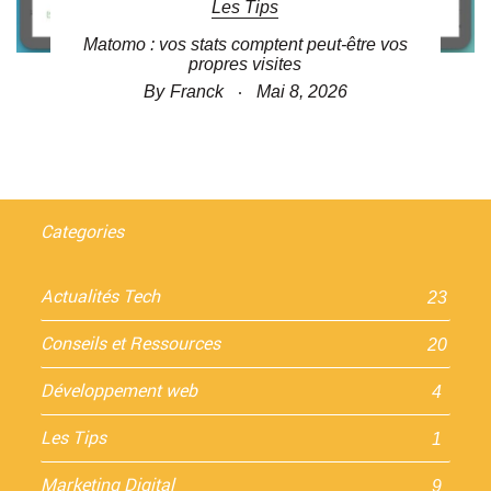
Les Tips
Matomo : vos stats comptent peut-être vos
propres visites
By
Franck
Mai 8, 2026
Categories
Actualités Tech
23
Conseils et Ressources
20
Développement web
4
Les Tips
1
Marketing Digital
9