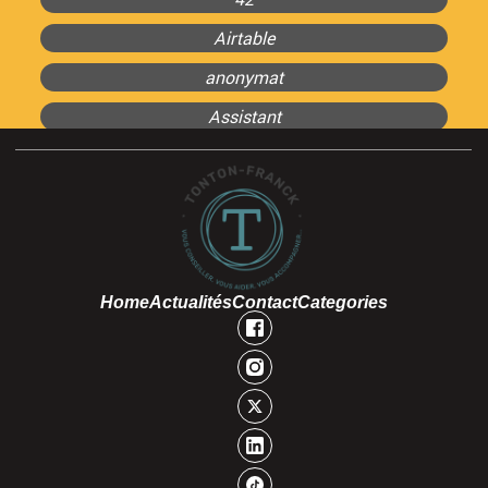
Airtable
anonymat
Assistant
Home
Actualités
Contact
Categories